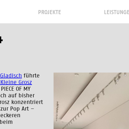
PROJEKTE
LEISTUNG
4
Gladisch
führte
 Kleine Grosz
 PIECE OF MY
ch auf bisher
osz konzentriert
zur Pop Art –
leckeren
 beim