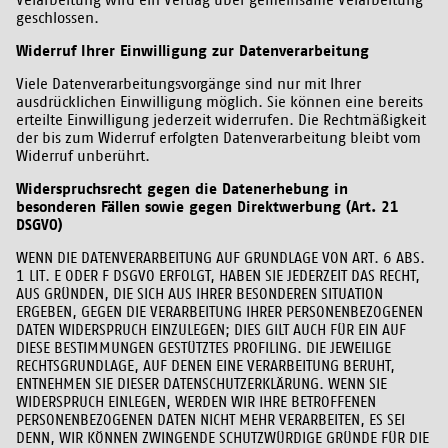
Verarbeitung wird ein Vertrag über gemeinsame Verarbeitung
geschlossen.
Widerruf Ihrer Einwilligung zur Datenverarbeitung
Viele Datenverarbeitungsvorgänge sind nur mit Ihrer
ausdrücklichen Einwilligung möglich. Sie können eine bereits
erteilte Einwilligung jederzeit widerrufen. Die Rechtmäßigkeit
der bis zum Widerruf erfolgten Datenverarbeitung bleibt vom
Widerruf unberührt.
Widerspruchsrecht gegen die Datenerhebung in
besonderen Fällen sowie gegen Direktwerbung (Art. 21
DSGVO)
WENN DIE DATENVERARBEITUNG AUF GRUNDLAGE VON ART. 6 ABS.
1 LIT. E ODER F DSGVO ERFOLGT, HABEN SIE JEDERZEIT DAS RECHT,
AUS GRÜNDEN, DIE SICH AUS IHRER BESONDEREN SITUATION
ERGEBEN, GEGEN DIE VERARBEITUNG IHRER PERSONENBEZOGENEN
DATEN WIDERSPRUCH EINZULEGEN; DIES GILT AUCH FÜR EIN AUF
DIESE BESTIMMUNGEN GESTÜTZTES PROFILING. DIE JEWEILIGE
RECHTSGRUNDLAGE, AUF DENEN EINE VERARBEITUNG BERUHT,
ENTNEHMEN SIE DIESER DATENSCHUTZERKLÄRUNG. WENN SIE
WIDERSPRUCH EINLEGEN, WERDEN WIR IHRE BETROFFENEN
PERSONENBEZOGENEN DATEN NICHT MEHR VERARBEITEN, ES SEI
DENN, WIR KÖNNEN ZWINGENDE SCHUTZWÜRDIGE GRÜNDE FÜR DIE