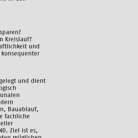
nsparen?
 Kreislauf?
aftlichkeit und
h konsequenter
ngelegt und dient
ogisch
munalen
ldern
n, Bauablauf,
e fachliche
eller
 Ziel ist es,
 den möglichen