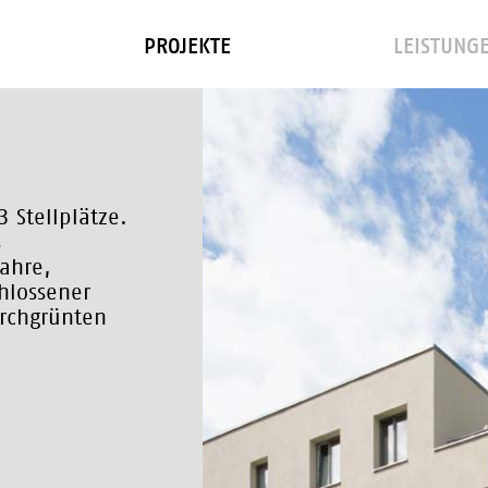
PROJEKTE
LEISTUNG
Stellplätze.
s
ahre,
hlossener
urchgrünten