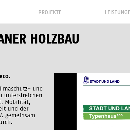
PROJEKTE
LEISTUNG
BANER HOLZBAU
eco.
Klimaschutz- und
u unterstreichen
, Mobilität,
lt und der
.V. gemeinsam
urch.