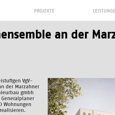
PROJEKTE
LEISTUNG
nensemble an der Mar
istufigen VgV-
an der Marzahner
enieurbau gmbh
 Generalplaner
40 Wohnungen
ealisieren.