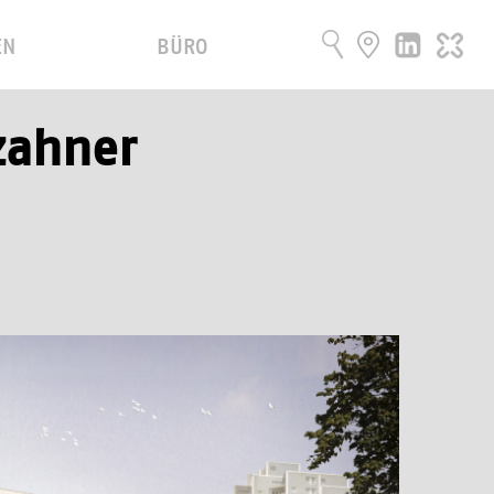
EN
BÜRO
zahner